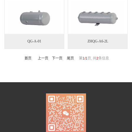
QG-A-01
ZHQG-A6-2L
首页
上一页
下一页
尾页
第
1/1
页, 共
2
条信息